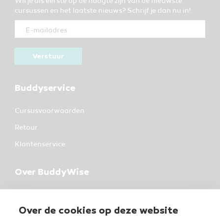
Wil je als eerste op de hoogte zijn van de nieuwste
cursussen en het laatste nieuws? Schrijf je dan nu in!
Verstuur
Buddyservice
Cursusvoorwaarden
Retour
Klantenservice
Over BuddyWise
BuddyWise
Industrieterrein 37
Over de cookies op deze website
5981 NK Panningen