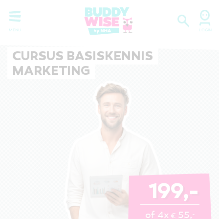
CURSUS BASISKENNIS
MARKETING
199,-
of 4x
55,
-
€