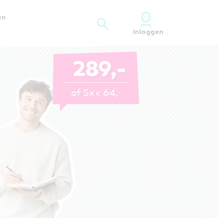
en
Inloggen
Gratis proefles starten
289,-
of 5x
64,
-
€