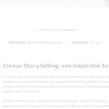
Of samen met anderen.
Afronding:
BuddyWise diploma
Studietijd:
80 uur
Cursus Storytelling: van inspiratie t
In de cursus Storytelling van BuddyWise leer je hoe een goed v
doelen van verhalen zijn en hoe je jouw boodschap helder en o
krijg je inzicht in de basis en opbouw van een sterk verhaal, zoda
zoeken naar structuur.
Je leert werken met bekende vertelmethoden, zoals The Hero’s 
spanning op te bouwen, personages te laten groeien en je publ