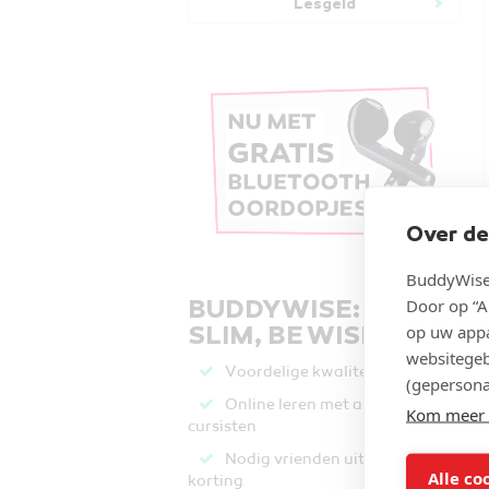
Lesgeld
Over de
BuddyWise 
Door op “A
BUDDYWISE: LEER
op uw appa
SLIM, BE WISE.
websitegeb
Voordelige kwaliteit
(gepersona
Online leren met andere
Kom meer 
cursisten
Nodig vrienden uit & krijg
Alle co
korting