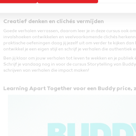
Je leert niet alleen creatief schrijven, maar ook strategisch de
inzicht en vergroot je de kracht van jouw communicatie.
Creatief denken en clichés vermijden
Goede verhalen verrassen, daarom leer je in deze cursus ook om c
invalshoeken ontwikkelen en veelvoorkomende clichés herkenn
praktische oefeningen daag jij jezelf uit om verder te kijken da
ontwikkel je een eigen stijl en schrijf je verhalen die authentiek
Ben jij klaar om jouw verhalen tot leven te wekken en je publie
Schrijf je vandaag nog in voor de cursus Storytelling van Bud
schrijven van verhalen die impact maken!
Learning Apart Together voor een Buddy price, z