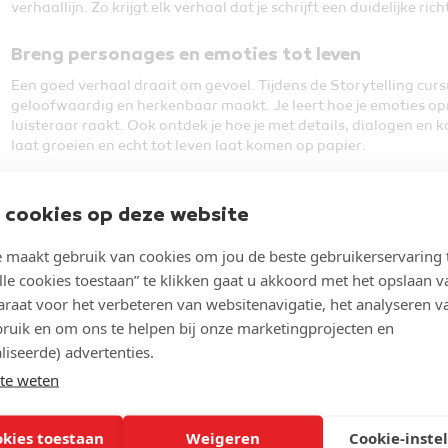
verhaallijn. Zo krijgt elk verhaal dat je schrijft een duidelijke ric
Breng personages en emoties tot leven
Een goed verhaal draait om gevoel. Tijdens de Storytelling cursu
geloofwaardig en herkenbaar maakt. Je leert hoe je emoties opro
luisteraar raakt. Ook ontdek je hoe je met details, dialogen e
laat groeien en echt tot leven laat komen op papier.
Van fictie tot corporate storytelling
 cookies op deze website
Verhalen zijn overal! In de cursus Storytelling werk je met versc
fictieve verhalen, corporate stories, merkverhalen en maatsch
maakt gebruik van cookies om jou de beste gebruikerservaring 
duidelijke voorbeelden ontdek je hoe je storytelling toepast in j
lle cookies toestaan” te klikken gaat u akkoord met het opslaan v
marketeer, docent of schrijver bent: je leert hoe je verhalen inz
raat voor het verbeteren van websitenavigatie, het analyseren v
overtuigen.
ruik en om ons te helpen bij onze marketingprojecten en
De wetenschap achter storytelling
liseerde) advertenties.
te weten
Waarom onthouden mensen een verhaal beter dan een opsommin
Storytelling cursus duik je in de psychologie achter verhalen. J
heeft op gedrag, hoe het vertrouwen opbouwt en hoe het kan 
okies toestaan
Weigeren
Cookie-inste