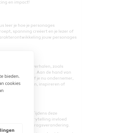
hting en impact!
s leer je hoe je personages
ept, spanning creëert en je lezer of
n karakterontwikkeling jouw personages
hillende soorten verhalen, zoals
appelijke verhalen. Aan de hand van
te bieden.
e eigen situatie. Of je nu ondernemer,
an cookies
et om te informeren, inspireren of
an
g van feiten? Tijdens deze
e ontdekt hoe storytelling invloed
bijdragen aan gedragsverandering.
llingen