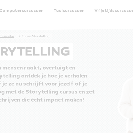
Computercursussen
Taalcursussen
Vrijetijdscursuss
Schrijf je nu in!
municatie
Cursus Storytelling
15 dagen gratis proberen
RYTELLING
en mensen raakt, overtuigt en
ytelling ontdek je hoe je verhalen
je ze nu schrijft voor jezelf of je
g met de Storytelling cursus en zet
chrijven die écht impact maken!