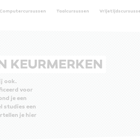
Computercursussen
Taalcursussen
Vrijetijdscursuss
EN KEURMERKEN
ij ook.
iceerd voor
ond je een
el studies een
tellen je hier