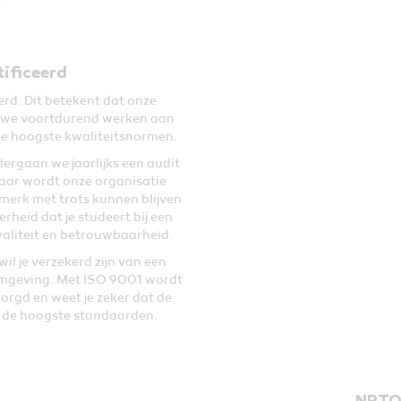
ificeerd
rd. Dit betekent dat onze
n we voortdurend werken aan
e hoogste kwaliteitsnormen.
ergaan we jaarlijks een audit
jaar wordt onze organisatie
merk met trots kunnen blijven
erheid dat je studeert bij een
kwaliteit en betrouwbaarheid.
wil je verzekerd zijn van een
omgeving. Met ISO 9001 wordt
orgd en weet je zeker dat de
 de hoogste standaarden.