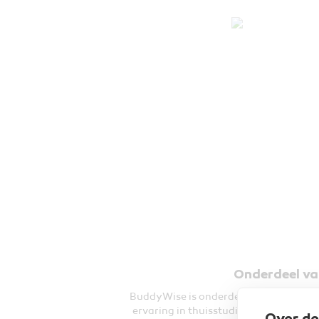
Onderdeel v
BuddyWise is onderdeel van
NHA
, ee
ervaring in thuisstudies. Dankzij deze