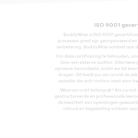
ISO 9001 gecert
BuddyWise is ISO 9001 gecertificee
processen goed zijn georganiseerd e
verbetering. BuddyWise voldoet aan d
Om deze certificering te behouden, ond
door een externe auditor. Elke twee 
opnieuw beoordeeld, zodat we dit keur
dragen. Dit biedt jou als cursist de zek
opleider die zich continu inzet voor 
Waarom is dit belangrijk? Als cursist 
gestructureerde en professionele leer
de kwaliteit van opleidingen gewaarb
inhoud en begeleiding voldoen aan