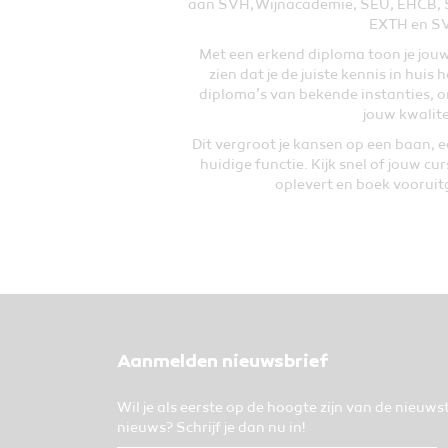
aan SVH, Wijnacademie, SEU, EHCB,
EXTH en S
Met een erkend diploma toon je jouw
zien dat je de juiste kennis in hui
diploma’s van bekende instanties, 
jouw kwalite
Dit vergroot je kansen op een baan, ee
huidige functie. Kijk snel of jouw cu
oplevert en boek vooruitg
Aanmelden nieuwsbrief
Wil je als eerste op de hoogte zijn van de nieuws
nieuws? Schrijf je dan nu in!