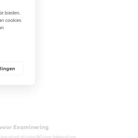
te bieden.
an cookies
an
llingen
 voor Examinering
ing staat al ruim 80 jaar bekend om