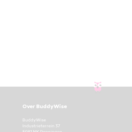
Over BuddyWise
BuddyWise
Industrieterrein 37
5981 NK Panningen