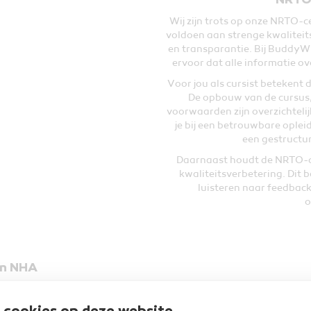
NRTO 
Wij zijn trots op onze NRTO-ce
voldoen aan strenge kwaliteits
en transparantie. Bij BuddyWi
ervoor dat alle informatie ove
Voor jou als cursist betekent d
De opbouw van de cursus,
voorwaarden zijn overzichteli
je bij een betrouwbare oplei
een gestructu
Daarnaast houdt de NRTO-cer
kwaliteitsverbetering. Dit 
luisteren naar feedback
o
an NHA
n organisatie met ruim 90 jaar
 samenwerking profiteer je bij