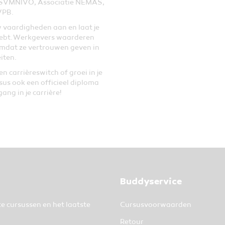
 SVMNIVO, Associatie NEMAS,
VPB.
 vaardigheden aan en laat je
s hebt. Werkgevers waarderen
omdat ze vertrouwen geven in
iten.
n carrièreswitch of groei in je
rsus
ook een officieel diploma
ang in je carrière!
Buddyservice
te cursussen en het laatste
Cursusvoorwaarden
Retour