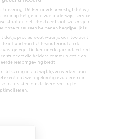
gecertificeerd
rtificering. Dit keurmerk bevestigt dat wij
eisen op het gebied van onderwijs, service
se staat duidelijkheid centraal: we zorgen
r onze cursussen helder en begrijpelijk is.
it dat je precies weet waar je aan toe bent.
 de inhoud van het lesmateriaal en de
jk vastgelegd. Dit keurmerk garandeert dat
der studeert die heldere communicatie en
reerde leeromgeving biedt.
tificering in dat wij blijven werken aan
betekent dat we regelmatig evalueren en
 van cursisten om de leerervaring te
ptimaliseren.