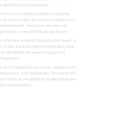
en kwalitatieve examens.
elt en beoordeelt examens volgens
orgt ervoor dat de inhoud aansluit bij
arbeidsmarkt. Hierdoor worden de
rdeerd in verschillende sectoren.
n officieel erkend diploma dat meer is
et is een kwaliteitskeurmerk dat jouw
kt versterkt en deuren opent bij
rkgevers.
 voor Examinering is een objectief en
kennis en vaardigheden. Dit vergroot
en helpt je om jezelf te onderscheiden
ere kandidaten.