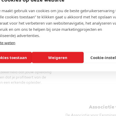
 cookies op deze website
ertise. Je kunt dus rekenen op
delijke instructies.
maakt gebruik van cookies om jou de beste gebruikerservaring 
 aanbieden van flexibele en
lle cookies toestaan” te klikken gaat u akkoord met het opslaan v
 samenwerking kunnen we jou
raat voor het verbeteren van websitenavigatie, het analyseren v
eidingen aanbieden met de
ruik en om ons te helpen bij onze marketingprojecten en
n ervaring in educatie.
liseerde) advertenties.
ok dat je altijd toegang hebt
te weten
nderwijsmethodiek die gericht
ssies te doen aan de kwaliteit.
ptimaliseerd en aangepast aan
okies toestaan
Weigeren
Cookie-inste
ebied, zodat jij altijd met de
n de slag kunt.
e zekerheid dat jouw opleiding
 dat je profiteert van de
an een erkende opleider.
Associatie
De Associatie voor Examiner