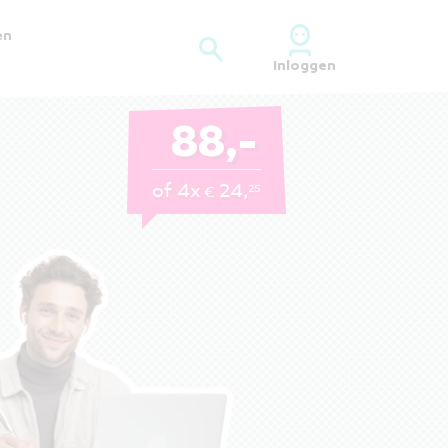
en
Inloggen
Gratis proefles starten
88,-
of 4x
24,
25
€