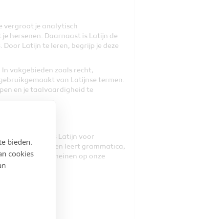
 vergroot je analytisch
je hersenen. Daarnaast is Latijn de
Door Latijn te leren, begrijp je deze
 In vakgebieden zoals recht,
gebruikgemaakt van Latijnse termen.
pen en je taalvaardigheid te
den, met de cursus Latijn voor
te bieden.
e Latijnse teksten en leert grammatica,
an cookies
invloed van de Romeinen op onze
an