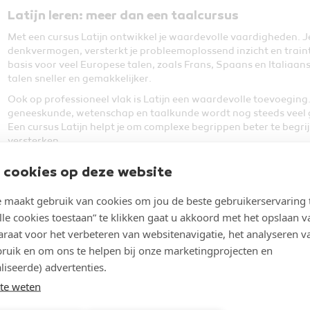
Latijn leren: meer dan een taalcursus
Met een cursus Latijn ontwikkel je waardevolle vaardigheden. Je
denkvermogen, versterkt je probleemoplossend inzicht en traint 
basis voor veel Europese talen, zoals Frans, Spaans en Italiaans. 
talen sneller en gemakkelijker.
Ook op professioneel vlak is Latijn een waardevolle toevoeging.
geneeskunde, wetenschap en taalkunde wordt nog steeds veel 
Een cursus Latijn helpt je om complexe begrippen beter te begrij
versterken.
 cookies op deze website
Cursus Latijn voor beginners
Of je nu nieuwsgierig bent naar de taal of je kennis wilt uitbrei
maakt gebruik van cookies om jou de beste gebruikerservaring 
beginners leer je stap voor stap de basis. Je werkt met originel
lle cookies toestaan” te klikken gaat u akkoord met het opslaan v
woordenschat en zinsopbouw. Daarnaast krijg je inzicht in de 
raat voor het verbeteren van websitenavigatie, het analyseren v
hedendaagse samenleving.
ruik en om ons te helpen bij onze marketingprojecten en
liseerde) advertenties.
Waarom een cursus Latijn volgen?
te weten
Vergroot je taalvaardigheid
Versterk je analytisch denkvermogen