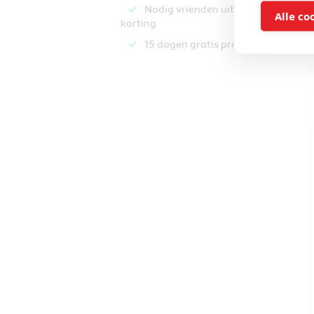
Nodig vrienden uit & krijg
Alle co
korting
15 dagen gratis proberen