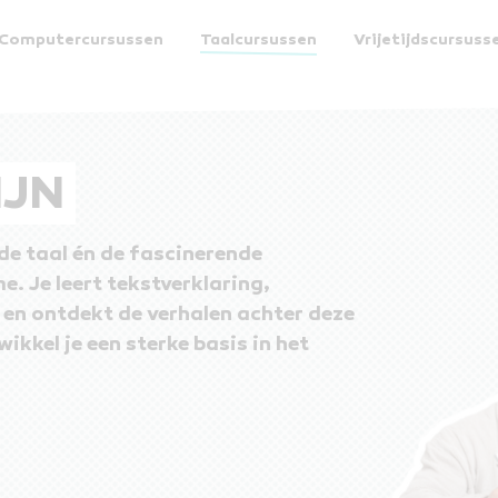
Computercursussen
Taalcursussen
Vrijetijdscursuss
Schrijf je nu in!
15 dagen gratis proberen
IJN
 de taal én de fascinerende
. Je leert tekstverklaring,
n ontdekt de verhalen achter deze
wikkel je een sterke basis in het