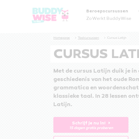
Beroepscursussen
Zo Werkt BuddyWise
Cursus Latijn
Homepage
Taalcursussen
Cursus Latijn
CURSUS LAT
Met de cursus Latijn duik je in
geschiedenis van het oude Rome
grammatica en woordenschat e
klassieke taal. In 28 lessen ont
Latijn.
Schrijf je nu in!
15 dagen gratis proberen