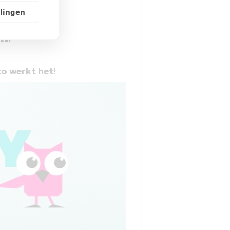
llingen
se!
o werkt het!