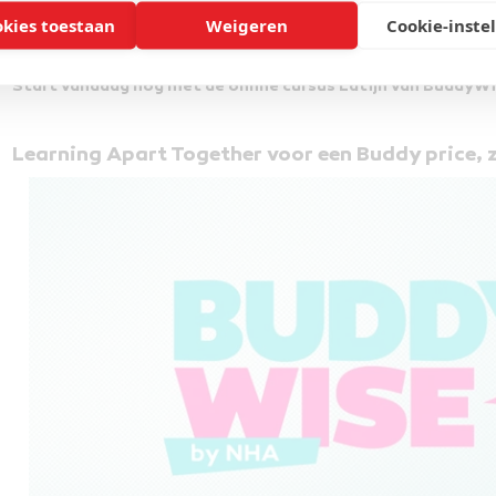
Boost je CV
okies toestaan
Weigeren
Cookie-inste
Handig voor verschillende vakgebieden
Ontdek de Romeinse geschiedenis
Start vandaag nog met de online cursus Latijn van BuddyWi
Learning Apart Together voor een Buddy price, z