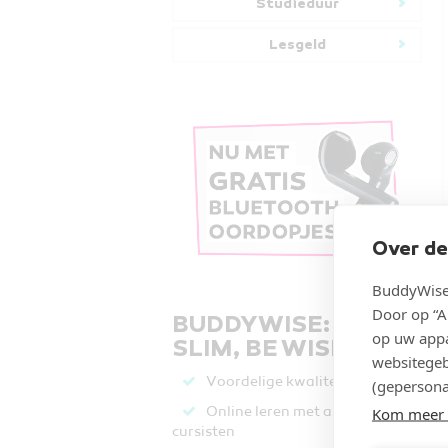
Studieduur
Lesgeld
Over de
BuddyWise 
Door op “A
BUDDYWISE: LEER
op uw appa
SLIM, BE WISE.
websitegeb
Voordelige kwaliteit
(gepersona
Online leren met andere
Kom meer 
cursisten