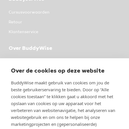
Cursusvoorwaarden
Retour
Klantenservice
Over BuddyWise
BuddyWise
Industrieterrein 37
Over de cookies op deze website
5981 NK Panningen
BuddyWise maakt gebruik van cookies om jou de
Over BuddyWise
beste gebruikerservaring te bieden. Door op “Alle
cookies toestaan” te klikken gaat u akkoord met het
Studeren bij BuddyWise
opslaan van cookies op uw apparaat voor het
verbeteren van websitenavigatie, het analyseren van
websitegebruik en om ons te helpen bij onze
marketingprojecten en (gepersonaliseerde)