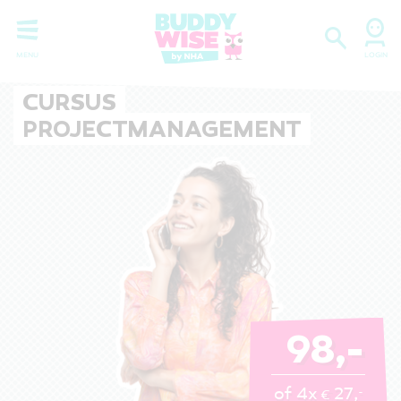
CURSUS
PROJECTMANAGEMENT
98,-
of 4x
27,
-
€