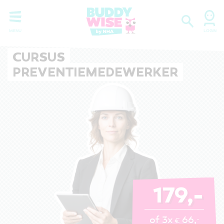
CURSUS
PREVENTIEMEDEWERKER
179,-
of 3x
66,
-
€