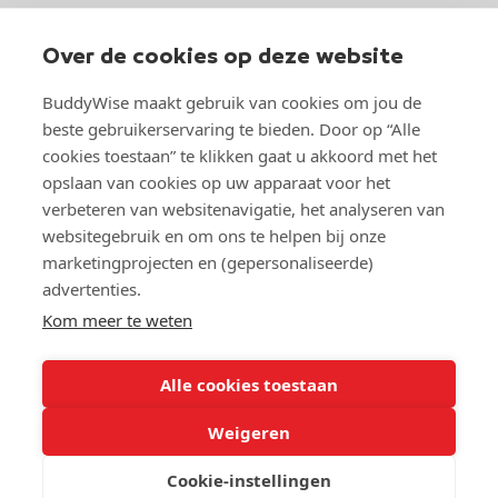
BuddyWise
Industrieterrein 37
Over de cookies op deze website
5981 NK Panningen
BuddyWise maakt gebruik van cookies om jou de
Over BuddyWise
beste gebruikerservaring te bieden. Door op “Alle
cookies toestaan” te klikken gaat u akkoord met het
Studeren bij BuddyWise
opslaan van cookies op uw apparaat voor het
verbeteren van websitenavigatie, het analyseren van
websitegebruik en om ons te helpen bij onze
marketingprojecten en (gepersonaliseerde)
advertenties.
Kom meer te weten
© Copyright 2026 BuddyWise
Toegankelijkheidsverklaring
Alle cookies toestaan
Privacy- en cookieverklaring
Sitemap
Weigeren
Cookie-instellingen
Gratis proefles
Schrijf je nu in!