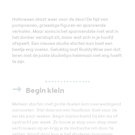
Halloween staat weer voor de deur! De tijd van
pompoenen, griezelige figuren en spannende
verhalen. Maar soms is het spannendste niet wat in
het donker verstopt zit, maar wat zich in je hoofd
afspeelt. Een nieuwe studie starten kan best een
beetje eng voelen. Gelukkig laat BuddyWise zien dat
leren met de juiste studietips helemaal niet eng hoeft
te zijn.
⇾
Begin klein
Meteen starten met grote doelen kan overweldigend
aanvoelen. Stel daarom een haalbaar doel voor de
eerste paar weken. Begin bijvoorbeeld bij één les of
opdracht per week. Zo bouw je stap voor stap meer
vertrouwen op en krijg je de motivatie om door te
zetten. Vanaf daar kun je het studeren langzaam