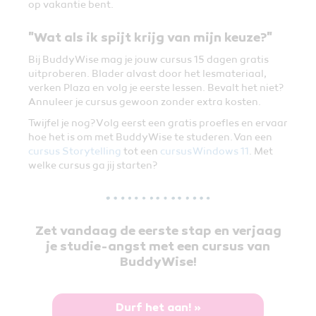
op vakantie bent.
"Wat als ik spijt krijg van mijn keuze?"
Bij BuddyWise mag je jouw cursus 15 dagen gratis
uitproberen. Blader alvast door het lesmateriaal,
verken Plaza en volg je eerste lessen. Bevalt het niet?
Annuleer je cursus gewoon zonder extra kosten.
Twijfel je nog? Volg eerst een gratis proefles en ervaar
hoe het is om met BuddyWise te studeren. Van een
cursus Storytelling
tot een
cursus Windows 11
. Met
welke cursus ga jij starten?
Zet vandaag de eerste stap en verjaag
je studie-angst met een cursus van
BuddyWise!
Durf het aan! »