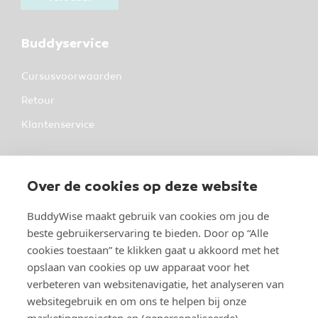
Buddyservice
Cursusvoorwaarden
Retour
Klantenservice
Over BuddyWise
Over de cookies op deze website
BuddyWise
Industrieterrein 37
BuddyWise maakt gebruik van cookies om jou de
5981 NK Panningen
beste gebruikerservaring te bieden. Door op “Alle
cookies toestaan” te klikken gaat u akkoord met het
Over BuddyWise
opslaan van cookies op uw apparaat voor het
verbeteren van websitenavigatie, het analyseren van
Studeren bij BuddyWise
websitegebruik en om ons te helpen bij onze