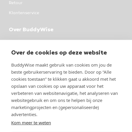
Retour
Klantenservice
Over BuddyWise
BuddyWise
Industrieterrein 37
Over de cookies op deze website
5981 NK Panningen
BuddyWise maakt gebruik van cookies om jou de
Over BuddyWise
beste gebruikerservaring te bieden. Door op “Alle
cookies toestaan” te klikken gaat u akkoord met het
Studeren bij BuddyWise
opslaan van cookies op uw apparaat voor het
verbeteren van websitenavigatie, het analyseren van
websitegebruik en om ons te helpen bij onze
marketingprojecten en (gepersonaliseerde)
advertenties.
Kom meer te weten
© Copyright 2026 BuddyWise