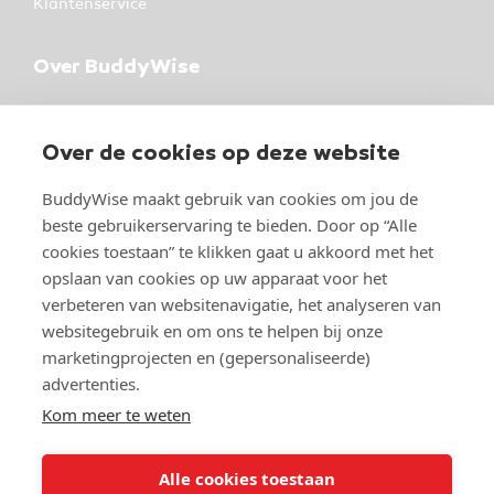
Klantenservice
Over BuddyWise
BuddyWise
Industrieterrein 37
Over de cookies op deze website
5981 NK Panningen
BuddyWise maakt gebruik van cookies om jou de
Over BuddyWise
beste gebruikerservaring te bieden. Door op “Alle
cookies toestaan” te klikken gaat u akkoord met het
Studeren bij BuddyWise
opslaan van cookies op uw apparaat voor het
verbeteren van websitenavigatie, het analyseren van
websitegebruik en om ons te helpen bij onze
marketingprojecten en (gepersonaliseerde)
advertenties.
Kom meer te weten
© Copyright 2026 BuddyWise
Toegankelijkheidsverklaring
Alle cookies toestaan
Privacy- en cookieverklaring