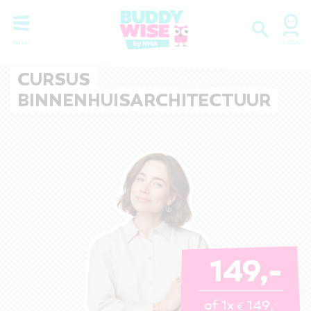
CURSUS
BINNENHUISARCHITECTUUR
149,-
of 1x
149,
-
€