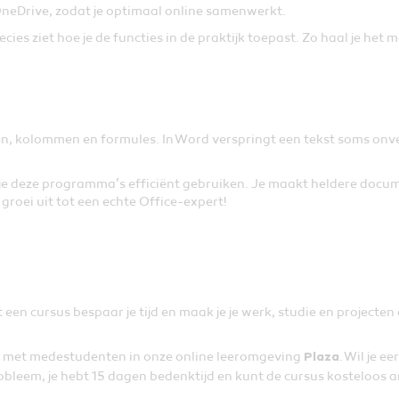
neDrive, zodat je optimaal online samenwerkt.
ecies ziet hoe je de functies in de praktijk toepast. Zo haal je het 
 rijen, kolommen en formules. In Word verspringt een tekst soms o
 je deze programma’s efficiënt gebruiken. Je maakt heldere docum
groei uit tot een echte Office-expert!
 een cursus bespaar je tijd en maak je je werk, studie en projecten 
en met medestudenten in onze online leeromgeving
. Wil je e
Plaza
probleem, je hebt 15 dagen bedenktijd en kunt de cursus kosteloos 