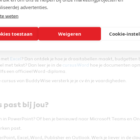
 je stap voor stap hoe je de belangrijkste functies gebruikt. Zo 
liseerde) advertenties.
te weten
or je cv
okies toestaan
Weigeren
Cookie-inste
stering in jezelf. Bij veel werkgevers is het zelfs een vereiste! 
n met
Excel
? Dan ontdek je hoe je draaitabellen maakt, budgetten b
el met tekst? Dan leer je in de
cursus Word
hoe je documenten opma
lfs een officieel Word-diploma.
ce cursus van BuddyWise versterk je je cv én je vaardigheden.
 past bij jou?
den in PowerPoint? Of ben je benieuwd naar Microsoft Teams en O
erken past.
werPoint, Excel, Word, Publisher en Outlook. Werk je liever in de clo