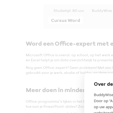
Studietijd: 80 uur
BuddyWise 
Cursus Word
Word een Office-expert met e
Microsoft Office is overal: op school, op het werk
en Excel helpt je om data overzichtelijk te presen
Nog geen Office-expert? Geen probleem! Met een Mic
gebruikt voor je werk, studie of hobby, na deze cur
Over de
Meer doen in minder tijd
BuddyWise 
Door op “A
Office-programma’s lijken in het begin misschien 
op uw appa
toe aan je PowerPoint-slides? Zodra je deze progra
websitegeb