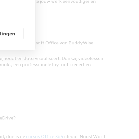
ontdek je hoe Office jouw werk eenvoudiger en
llingen
Met een cursus Microsoft Office van BuddyWise
ijhoudt en data visualiseert. Dankzij videolessen
akt, een professionele lay-out creëert en
neDrive?
ud, dan is de
cursus Office 365
ideaal. Naast Word