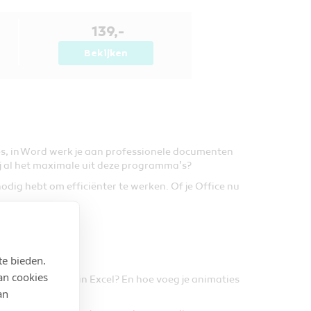
139,-
Bekijken
ties, in Word werk je aan professionele documenten
jij al het maximale uit deze programma’s?
odig hebt om efficiënter te werken. Of je Office nu
te bieden.
an cookies
uik je formules in Excel? En hoe voeg je animaties
an