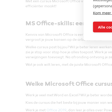
Met een cursus Microsoft Office van BuddyWise leer
(gepersona
efficiënter maakt!
Kom meer 
MS Office-skills: een boost vo
Alle co
Kennis van Microsoft Office is een waardevolle inve
vergroot je jouw kansen op de arbeidsmarkt.
Welke cursus past bij jou? Wil je beter leren werke
zie je stap voor stap hoe je alles toepast. Werk je ve
verwijzingen toevoegt. Na afronding ontvang je ze
Wat je ook wilt leren, met de juiste Microsoft Offi
Welke Microsoft Office cursus
Werk je veel met Word en Excel? Wil je beter wor
Kies de cursus die het beste bij jouw manier van w
Werk je met
Office 2019
, dan leer je alles over Po