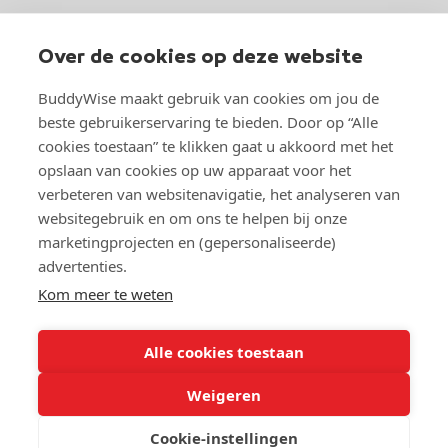
Over BuddyWise
Over de cookies op deze website
BuddyWise
Industrieterrein 37
BuddyWise maakt gebruik van cookies om jou de
5981 NK Panningen
beste gebruikerservaring te bieden. Door op “Alle
cookies toestaan” te klikken gaat u akkoord met het
Over BuddyWise
opslaan van cookies op uw apparaat voor het
verbeteren van websitenavigatie, het analyseren van
Studeren bij BuddyWise
websitegebruik en om ons te helpen bij onze
marketingprojecten en (gepersonaliseerde)
advertenties.
Kom meer te weten
© Copyright 2026 BuddyWise
Alle cookies toestaan
Toegankelijkheidsverklaring
Weigeren
Privacy- en cookieverklaring
Sitemap
Cookie-instellingen