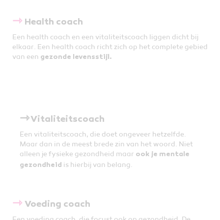
⇾
Health coach
Een health coach en een vitaliteitscoach liggen dicht bij
elkaar. Een health coach richt zich op het complete gebied
van een
gezonde levensstijl.
⇾
Vitaliteitscoach
Een vitaliteitscoach, die doet ongeveer hetzelfde.
Maar dan in de meest brede zin van het woord. Niet
alleen je fysieke gezondheid maar
ook je mentale
is hierbij van belang.
gezondheid
⇾
Voeding coach
Een voeding coach, die focust ook op gezondheid. De