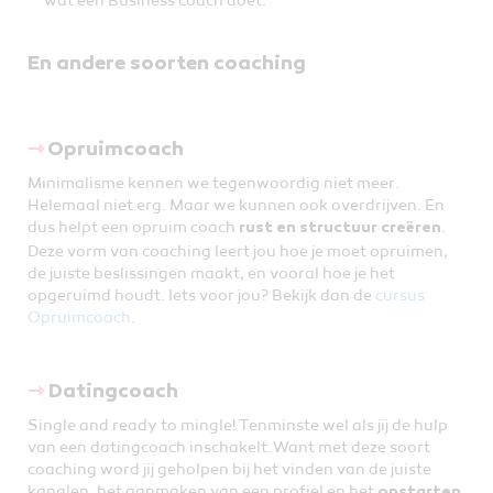
wat een Business coach doet.
En andere soorten coaching
⇾
Opruimcoach
Minimalisme kennen we tegenwoordig niet meer.
Helemaal niet erg. Maar we kunnen ook overdrijven. En
dus helpt een opruim coach
.
rust en structuur creëren
Deze vorm van coaching leert jou hoe je moet opruimen,
de juiste beslissingen maakt, en vooral hoe je het
opgeruimd houdt. Iets voor jou? Bekijk dan de
cursus
Opruimcoach
.
⇾
Datingcoach
Single and ready to mingle! Tenminste wel als jij de hulp
van een datingcoach inschakelt. Want met deze soort
coaching word jij geholpen bij het vinden van de juiste
kanalen, het aanmaken van een profiel en het
opstarten